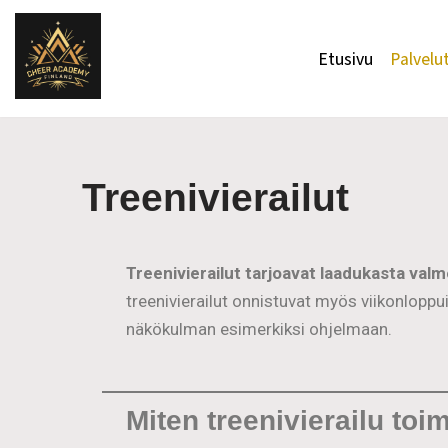
Siirry
Etusivu
Palvelu
suoraan
sisältöön
Treenivierailut
Treenivierailut tarjoavat laadukasta valm
treenivierailut onnistuvat myös viikonloppui
näkökulman esimerkiksi ohjelmaan.
Miten treenivierailu toim