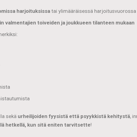
missa harjoituksissa
tai ylimääräisessä harjoitusvuorossa
in valmentajien toiveiden ja joukkueen tilanteen mukaan
merkiksi:
a
mista
mistautumista
lla sekä
urheilijoiden fyysistä että psyykkistä kehitystä
, i
ä hetkellä, kun sitä eniten tarvitsette
!