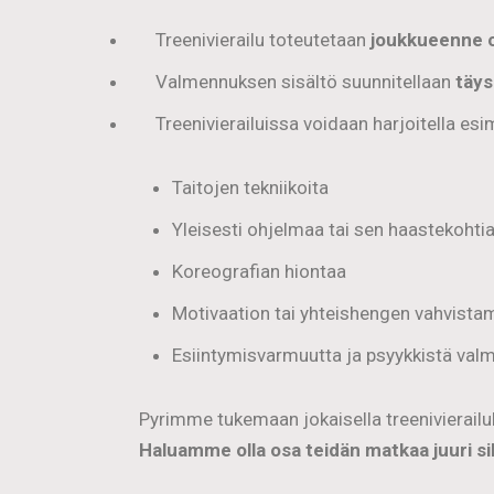
Treenivierailu toteutetaan
joukkueenne o
Valmennuksen sisältö suunnitellaan
täys
Treenivierailuissa voidaan harjoitella esi
Taitojen tekniikoita
Yleisesti ohjelmaa tai sen haastekohti
Koreografian hiontaa
Motivaation tai yhteishengen vahvista
Esiintymisvarmuutta ja psyykkistä val
Pyrimme tukemaan jokaisella treenivierailu
Haluamme olla osa teidän matkaa juuri sill